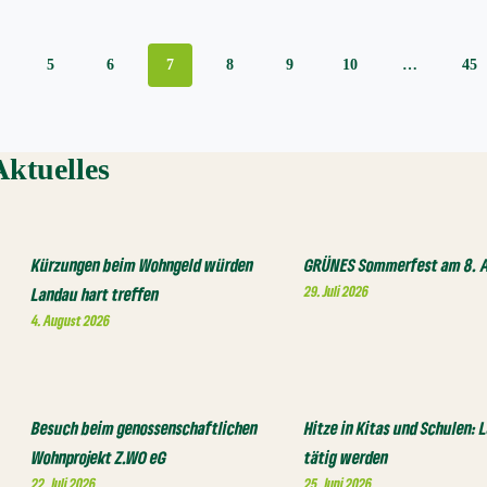
5
6
7
8
9
10
…
45
Aktuelles
Kürzungen beim Wohngeld würden
GRÜNES Sommerfest am 8. 
29. Juli 2026
Landau hart treffen
4. August 2026
Besuch beim genossenschaftlichen
Hitze in Kitas und Schulen:
Wohnprojekt Z.WO eG
tätig werden
22. Juli 2026
25. Juni 2026