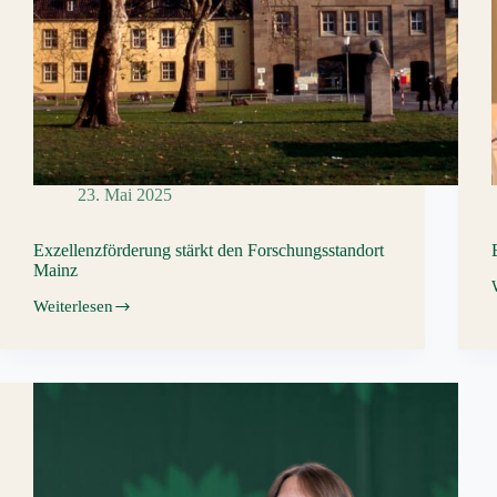
um
18:30
Uhr
23. Mai 2025
Exzellenzförderung stärkt den Forschungsstandort
Mainz
Weiterlesen
Exzellenzförderung
stärkt
den
Forschungsstandort
Mainz