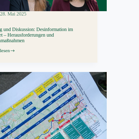
28. Mai 2025
ag und Diskussion: Desinformation im
net – Herausforderungen und
nmaßnahmen
lesen
g
sion:
formation
et
sforderungen
nmaßnahmen