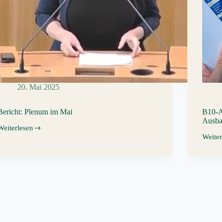
20. Mai 2025
Bericht: Plenum im Mai
B10-A
Ausbau
Weiterlesen
Bericht:
Weiter
Plenum
B10-
im
Ausba
Mai
aus
der
Zeit
gefall
–
Koste
des
Ausba