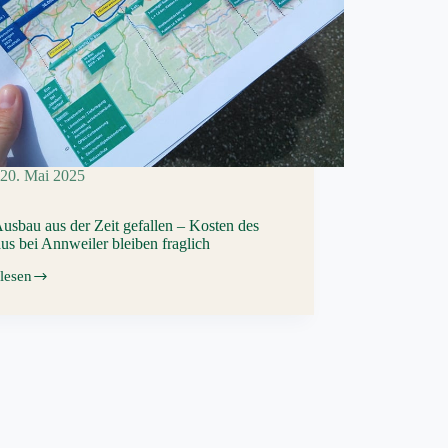
20. Mai 2025
usbau aus der Zeit gefallen – Kosten des
s bei Annweiler bleiben fraglich
lesen
u
en
n
us