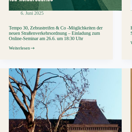
6. Juni 2025
Tempo 30, Zebrastreifen & Co -Möglichkeiten der
neuen Straßenverkehrsordnung – Einladung zum
Online-Seminar am 26.6. um 18:30 Uhr
Weiterlesen
Tempo
30,
Zebrastreifen
&
Co
-
Möglichkeiten
der
neuen
Straßenverkehrsordnung
–
Einladung
zum
Online-
Seminar
am
26.6.