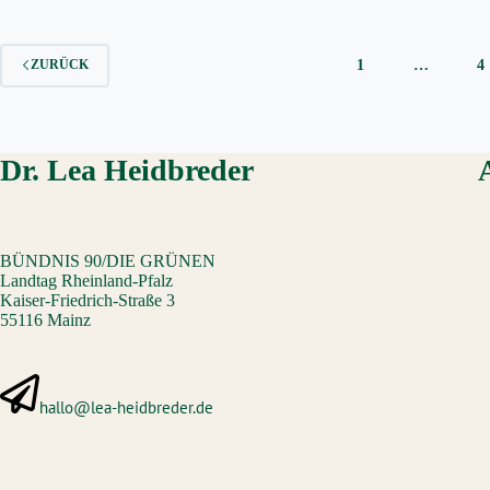
5
der
GRÜNEN
1
…
4
ZURÜCK
Landesliste
gewählt
Dr. Lea Heidbreder
BÜNDNIS 90/DIE GRÜNEN
Landtag Rheinland-Pfalz
Kaiser-Friedrich-Straße 3
55116 Mainz
hallo@lea-heidbreder.de