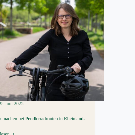
9. Juni 2025
 machen bei Pendlerradrouten in Rheinland-
lesen