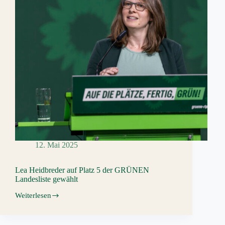
12. Mai 2025
Lea Heidbreder auf Platz 5 der GRÜNEN
Landesliste gewählt
Weiterlesen
Lea
Heidbreder
auf
Platz