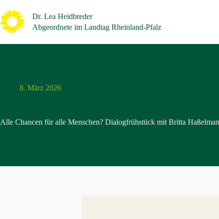
Zum
Inhalt
Dr. Lea Heidbreder
springen
Abgeordnete im Landtag Rheinland-Pfalz
8. März 2026
Alle Chancen für alle Menschen? Dialogfrühstück mit Britta Haßelma