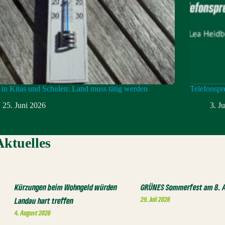
 in Kitas und Schulen: Land muss tätig werden
Telefonspr
25. Juni 2026
3. J
Aktuelles
Kürzungen beim Wohngeld würden
GRÜNES Sommerfest am 8. 
29. Juli 2026
Landau hart treffen
4. August 2026