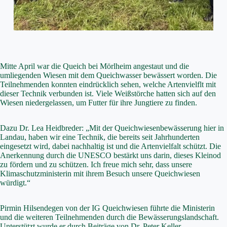
Mitte April war die Queich bei Mörlheim angestaut und die
umliegenden Wiesen mit dem Queichwasser bewässert worden. Die
Teilnehmenden konnten eindrücklich sehen, welche Artenvielflt mit
dieser Technik verbunden ist. Viele Weißstörche hatten sich auf den
Wiesen niedergelassen, um Futter für ihre Jungtiere zu finden.
Dazu Dr. Lea Heidbreder: „Mit der Queichwiesenbewässerung hier in
Landau, haben wir eine Technik, die bereits seit Jahrhunderten
eingesetzt wird, dabei nachhaltig ist und die Artenvielfalt schützt. Die
Anerkennung durch die UNESCO bestärkt uns darin, dieses Kleinod
zu fördern und zu schützen. Ich freue mich sehr, dass unsere
Klimaschutzministerin mit ihrem Besuch unsere Queichwiesen
würdigt.“
Pirmin Hilsendegen von der IG Queichwiesen führte die Ministerin
und die weiteren Teilnehmenden durch die Bewässerungslandschaft.
Unterstützt wurde er durch Beiträge von Dr. Peter Keller