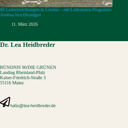
88 Ladeeinrichtungen in Landau – mit Ladesäulen-Programm
Ausbau beschleunigen
11. März 2026
Dr. Lea Heidbreder
BÜNDNIS 90/DIE GRÜNEN
Landtag Rheinland-Pfalz
Kaiser-Friedrich-Straße 3
55116 Mainz
hallo@lea-heidbreder.de